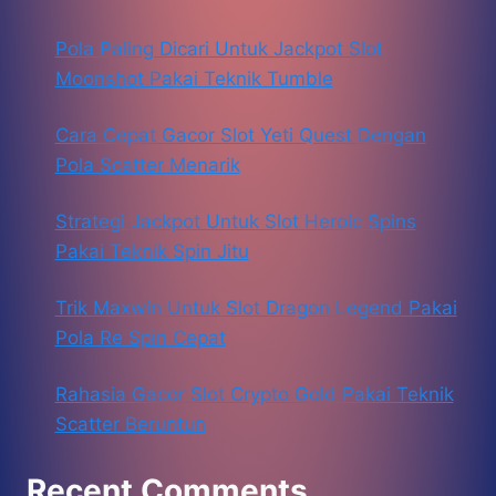
Pola Paling Dicari Untuk Jackpot Slot
Moonshot Pakai Teknik Tumble
Cara Cepat Gacor Slot Yeti Quest Dengan
Pola Scatter Menarik
Strategi Jackpot Untuk Slot Heroic Spins
Pakai Teknik Spin Jitu
Trik Maxwin Untuk Slot Dragon Legend Pakai
Pola Re Spin Cepat
Rahasia Gacor Slot Crypto Gold Pakai Teknik
Scatter Beruntun
Recent Comments