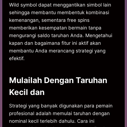
Wild symbol dapat menggantikan simbol lain
sehingga membantu membentuk kombinasi
kemenangan, sementara free spins
memberikan kesempatan bermain tanpa
mengurangi saldo taruhan Anda. Mengetahui
kapan dan bagaimana fitur ini aktif akan
membantu Anda merancang strategi yang
efektif.
Mulailah Dengan Taruhan
Kecil dan
Strategi yang banyak digunakan para pemain
profesional adalah memulai taruhan dengan
nominal kecil terlebih dahulu. Cara ini