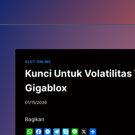
Skip
to
content
SLOT ONLINE
Kunci Untuk Volatilitas
Gigablox
01/15/2026
Bagikan
W
F
M
T
S
L
X
S