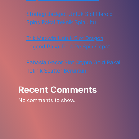
Strategi Jackpot Untuk Slot Heroic
Spins Pakai Teknik Spin Jitu
Trik Maxwin Untuk Slot Dragon
Legend Pakai Pola Re Spin Cepat
Rahasia Gacor Slot Crypto Gold Pakai
Teknik Scatter Beruntun
Recent Comments
No comments to show.