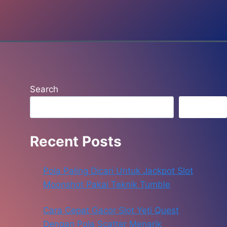
Search
Search
Recent Posts
Pola Paling Dicari Untuk Jackpot Slot
Moonshot Pakai Teknik Tumble
Cara Cepat Gacor Slot Yeti Quest
Dengan Pola Scatter Menarik