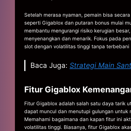
Setelah merasa nyaman, pemain bisa secara b
seperti Gigablox dan putaran bonus mulai m
membantu mengurangi risiko kerugian besar
menyenangkan dan menarik. Fokus pada peng
slot dengan volatilitas tinggi tanpa terbeban
Baca Juga:
Strategi Main Sant
Fitur Gigablox Kemenanga
Fitur Gigablox adalah salah satu daya tarik 
dapat muncul dan menutupi gulungan untuk
Memahami bagaimana dan kapan fitur ini akti
volatilitas tinggi. Biasanya, fitur Gigablox 