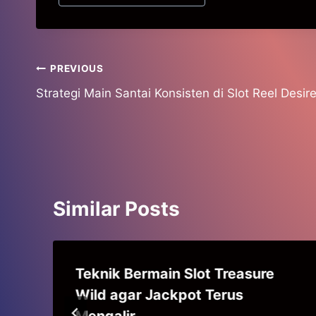
Post
PREVIOUS
Strategi Main Santai Konsisten di Slot Reel Desir
navigation
Similar Posts
Teknik Bermain Slot Treasure
Wild agar Jackpot Terus
Mengalir