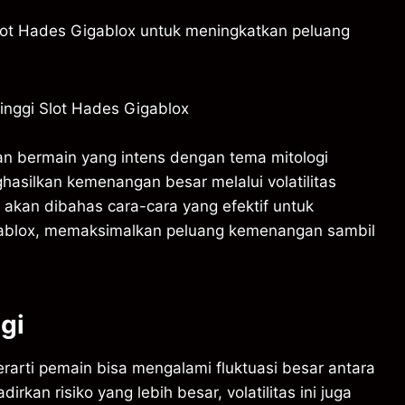
i Slot Hades Gigablox untuk meningkatkan peluang
 bermain yang intens dengan tema mitologi
ghasilkan kemenangan besar melalui volatilitas
akan dibahas cara-cara yang efektif untuk
Gigablox, memaksimalkan peluang kemenangan sambil
gi
berarti pemain bisa mengalami fluktuasi besar antara
an risiko yang lebih besar, volatilitas ini juga