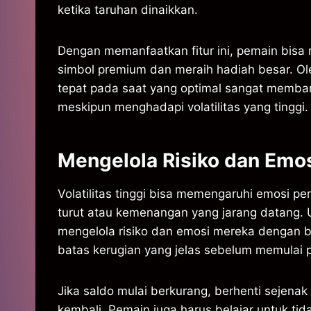
ketika taruhan dinaikkan.
Dengan memanfaatkan fitur ini, pemain bis
simbol premium dan meraih hadiah besar. Ole
tepat pada saat yang optimal sangat memb
meskipun menghadapi volatilitas yang tinggi.
Mengelola Risiko dan Emo
Volatilitas tinggi bisa memengaruhi emosi p
turut atau kemenangan yang jarang datang. 
mengelola risiko dan emosi mereka dengan bi
batas kerugian yang jelas sebelum memulai 
Jika saldo mulai berkurang, berhenti sejenak
kembali. Pemain juga harus belajar untuk ti