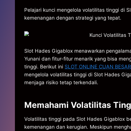
h
a
e
e
k
i
h
a
c
s
l
y
n
a
Pelajari kunci mengelola volatilitas tinggi d
t
e
s
e
p
e
r
kemenangan dengan strategi yang tepat.
s
b
e
g
e
e
A
o
n
r
p
o
g
a
p
k
e
m
r
Slot Hades Gigablox menawarkan pengalaman
Yunani dan fitur-fitur menarik yang bisa men
tinggi. Berikut ini
SLOT ONLINE CUAN BESAR
mengelola volatilitas tinggi di Slot Hades 
menjaga risiko tetap terkendali.
Memahami Volatilitas Ting
Volatilitas tinggi pada Slot Hades Gigablox 
kemenangan dan kerugian. Meskipun menghadirk