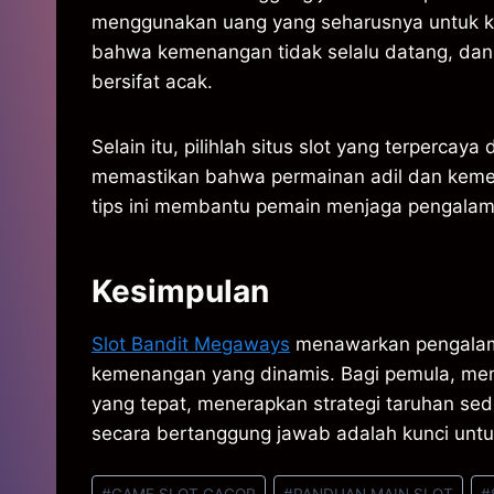
menggunakan uang yang seharusnya untuk 
bahwa kemenangan tidak selalu datang, dan
bersifat acak.
Selain itu, pilihlah situs slot yang terpercaya 
memastikan bahwa permainan adil dan kemen
tips ini membantu pemain menjaga pengalama
Kesimpulan
Slot Bandit Megaways
menawarkan pengalam
kemenangan yang dinamis. Bagi pemula, m
yang tepat, menerapkan strategi taruhan se
secara bertanggung jawab adalah kunci unt
Post
#
GAME SLOT GACOR
#
PANDUAN MAIN SLOT
#