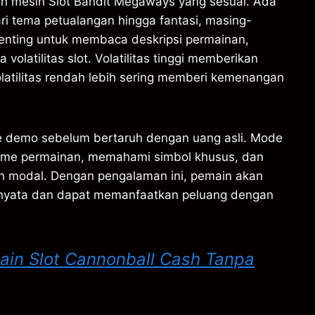
ih mesin Slot Bandit Megaways yang sesuai. Ada
ri tema petualangan hingga fantasi, masing-
enting untuk membaca deskripsi permainan,
latilitas slot. Volatilitas tinggi memberikan
latilitas rendah lebih sering memberi kemenangan
e demo sebelum bertaruh dengan uang asli. Mode
sme permainan, memahami simbol khusus, dan
gan modal. Dengan pengalaman ini, pemain akan
n nyata dan dapat memanfaatkan peluang dengan
ain Slot Cannonball Cash Tanpa