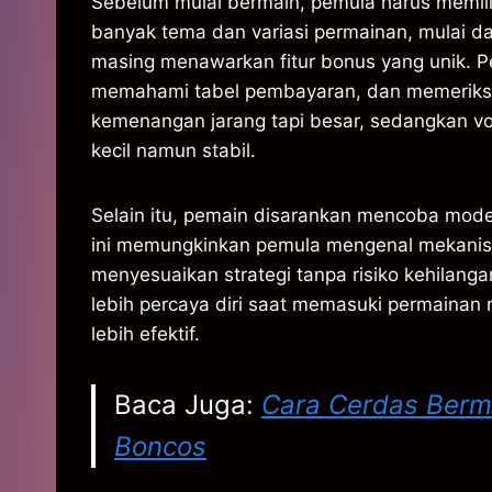
Sebelum mulai bermain, pemula harus memil
banyak tema dan variasi permainan, mulai da
masing menawarkan fitur bonus yang unik. P
memahami tabel pembayaran, dan memeriksa vo
kemenangan jarang tapi besar, sedangkan vo
kecil namun stabil.
Selain itu, pemain disarankan mencoba mod
ini memungkinkan pemula mengenal mekani
menyesuaikan strategi tanpa risiko kehilan
lebih percaya diri saat memasuki permaina
lebih efektif.
Baca Juga:
Cara Cerdas Berm
Boncos