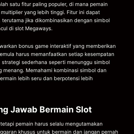
h satu fitur paling populer, di mana pemain
tiplier yang lebih tinggi. Fitur ini dapat
 terutama jika dikombinasikan dengan simbol
cul di slot Megaways.
awarkan bonus game interaktif yang memberikan
Pemula harus memanfaatkan setiap kesempatan
a strategi sederhana seperti menunggu simbol
ng menang. Memahami kombinasi simbol dan
main lebih seru dan berpotensi lebih
ng Jawab Bermain Slot
tetapi pemain harus selalu mengutamakan
ggaran khusus untuk bermain dan jangan pernah