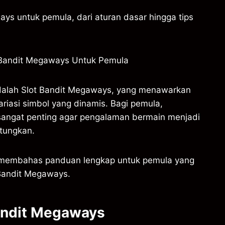
ys untuk pemula, dari aturan dasar hingga tips
 adalah Slot Bandit Megaways, yang menawarkan
riasi simbol yang dinamis. Bagi pemula,
sangat penting agar pengalaman bermain menjadi
tungkan.
membahas panduan lengkap untuk pemula yang
 Bandit Megaways.
andit Megaways