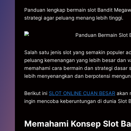
h
a
e
e
k
i
h
a
c
s
l
y
n
a
Panduan lengkap bermain slot Bandit Megawa
t
e
s
e
p
e
r
strategi agar peluang menang lebih tinggi.
s
b
e
g
e
e
A
o
n
r
p
o
g
a
p
k
e
m
r
Salah satu jenis slot yang semakin populer
peluang kemenangan yang lebih besar dan va
memahami cara bermain dan strategi dasar 
lebih menyenangkan dan berpotensi mengun
Berikut ini
SLOT ONLINE CUAN BESAR
akan 
ingin mencoba keberuntungan di dunia Slot
Memahami Konsep Slot B