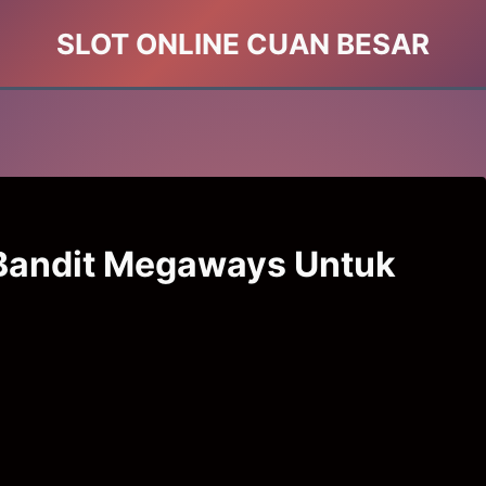
SLOT ONLINE CUAN BESAR
Bandit Megaways Untuk