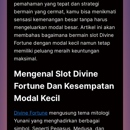
pemahaman yang tepat dan strategi
bermain yang cermat, kamu bisa menikmati
sensasi kemenangan besar tanpa harus
mengeluarkan modal besar. Artikel ini akan
membahas bagaimana bermain slot Divine
Fortune dengan modal kecil namun tetap
memiliki peluang meraih keuntungan
maksimal.
Mengenal Slot Divine
Fortune Dan Kesempatan
Modal Kecil
Divine Fortune
mengusung tema mitologi
Yunani yang menghadirkan berbagai
simbol. Seperti Pegasus, Medusa, dan