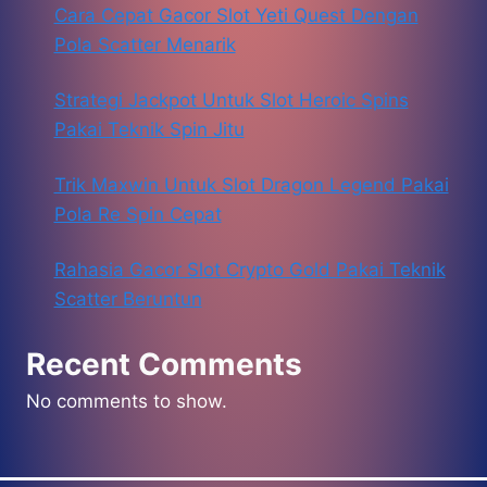
Cara Cepat Gacor Slot Yeti Quest Dengan
Pola Scatter Menarik
Strategi Jackpot Untuk Slot Heroic Spins
Pakai Teknik Spin Jitu
Trik Maxwin Untuk Slot Dragon Legend Pakai
Pola Re Spin Cepat
Rahasia Gacor Slot Crypto Gold Pakai Teknik
Scatter Beruntun
Recent Comments
No comments to show.