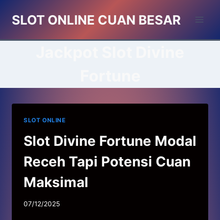
Skip
SLOT ONLINE CUAN BESAR
to
content
Jackpot Slot Divine
Fortune
SLOT ONLINE
Slot Divine Fortune Modal
Receh Tapi Potensi Cuan
Maksimal
07/12/2025