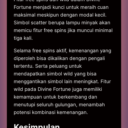
Fortune menjadi kunci untuk meraih cuan
maksimal meskipun dengan modal kecil.
Simbol scatter berupa lampu minyak akan
memicu fitur free spins jika muncul minimal
tiga kali.
Selama free spins aktif, kemenangan yang
diperoleh bisa dikalikan dengan pengali
tertentu. Serta peluang untuk
mendapatkan simbol wild yang bisa
menggantikan simbol lain meningkat. Fitur
wild pada Divine Fortune juga memiliki
kemampuan untuk berkembang dan
menutupi seluruh gulungan, menambah
potensi kombinasi kemenangan.
Kesimpulan