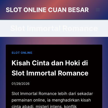
Skip
SLOT ONLINE CUAN BESAR
to
content
Slot Immortal Romance
SLOT ONLINE
Kisah Cinta dan Hoki di
Slot Immortal Romance
01/29/2026
Slot Immortal Romance lebih dari sekadar
permainan online, ia menghadirkan kisah
cinta abadi, misteri intens, konflik