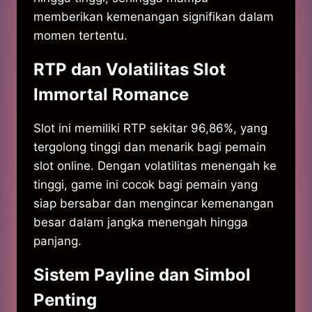
memberikan kemenangan signifikan dalam
momen tertentu.
RTP dan Volatilitas Slot
Immortal Romance
Slot ini memiliki RTP sekitar 96,86%, yang
tergolong tinggi dan menarik bagi pemain
slot online. Dengan volatilitas menengah ke
tinggi, game ini cocok bagi pemain yang
siap bersabar dan mengincar kemenangan
besar dalam jangka menengah hingga
panjang.
Sistem Payline dan Simbol
Penting