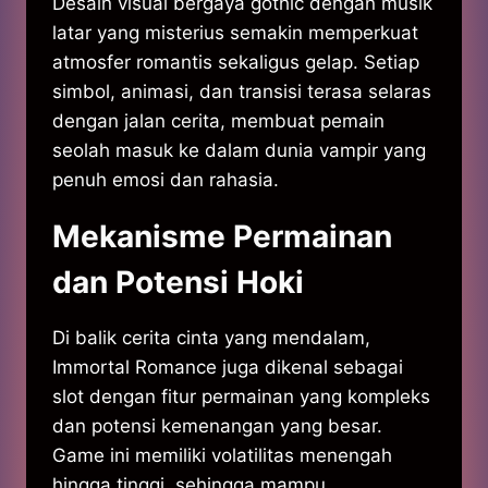
Desain visual bergaya gothic dengan musik
latar yang misterius semakin memperkuat
atmosfer romantis sekaligus gelap. Setiap
simbol, animasi, dan transisi terasa selaras
dengan jalan cerita, membuat pemain
seolah masuk ke dalam dunia vampir yang
penuh emosi dan rahasia.
Mekanisme Permainan
dan Potensi Hoki
Di balik cerita cinta yang mendalam,
Immortal Romance juga dikenal sebagai
slot dengan fitur permainan yang kompleks
dan potensi kemenangan yang besar.
Game ini memiliki volatilitas menengah
hingga tinggi, sehingga mampu