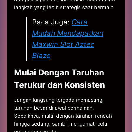
langkah yang lebih strategis saat bermain.
Baca Juga:
Cara
Mudah Mendapatkan
Maxwin Slot Aztec
Blaze
Mulai Dengan Taruhan
Terukur dan Konsisten
Jangan langsung tergoda memasang
taruhan besar di awal permainan.
Sebaiknya, mulai dengan taruhan rendah
hingga sedang, sambil mengamati pola
putaran mesin slot.