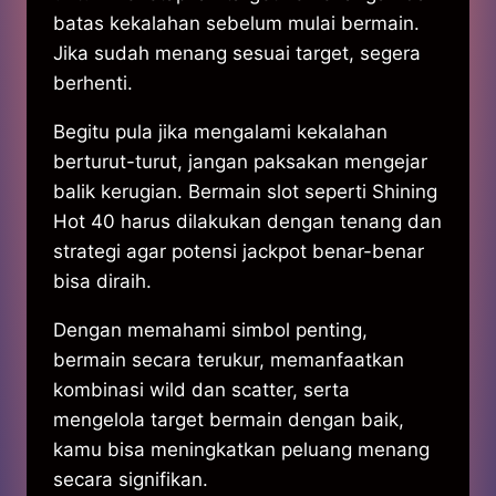
batas kekalahan sebelum mulai bermain.
Jika sudah menang sesuai target, segera
berhenti.
Begitu pula jika mengalami kekalahan
berturut-turut, jangan paksakan mengejar
balik kerugian. Bermain slot seperti Shining
Hot 40 harus dilakukan dengan tenang dan
strategi agar potensi jackpot benar-benar
bisa diraih.
Dengan memahami simbol penting,
bermain secara terukur, memanfaatkan
kombinasi wild dan scatter, serta
mengelola target bermain dengan baik,
kamu bisa meningkatkan peluang menang
secara signifikan.