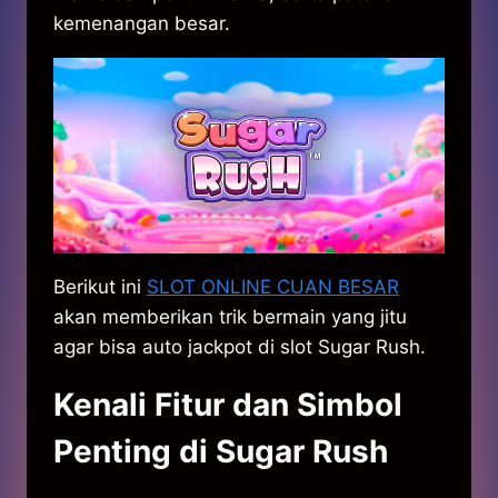
kemenangan besar.
Berikut ini
SLOT ONLINE CUAN BESAR
akan memberikan trik bermain yang jitu
agar bisa auto jackpot di slot Sugar Rush.
Kenali Fitur dan Simbol
Penting di Sugar Rush