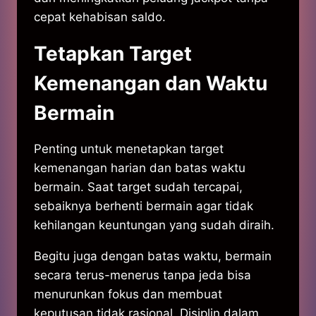
cepat kehabisan saldo.
Tetapkan Target
Kemenangan dan Waktu
Bermain
Penting untuk menetapkan target
kemenangan harian dan batas waktu
bermain. Saat target sudah tercapai,
sebaiknya berhenti bermain agar tidak
kehilangan keuntungan yang sudah diraih.
Begitu juga dengan batas waktu, bermain
secara terus-menerus tanpa jeda bisa
menurunkan fokus dan membuat
keputusan tidak rasional. Disiplin dalam