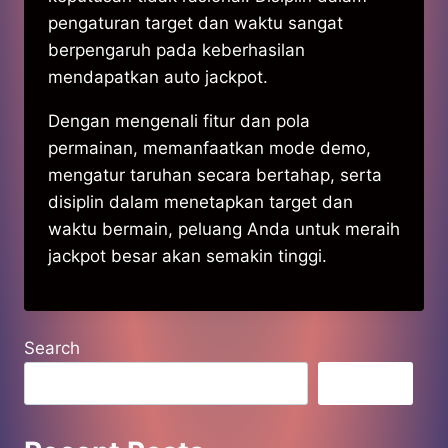
pengaturan target dan waktu sangat
berpengaruh pada keberhasilan
mendapatkan auto jackpot.
Dengan mengenali fitur dan pola
permainan, memanfaatkan mode demo,
mengatur taruhan secara bertahap, serta
disiplin dalam menetapkan target dan
waktu bermain, peluang Anda untuk meraih
jackpot besar akan semakin tinggi.
Search
Search