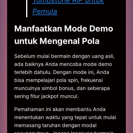
Tombstone RIP untuk
Pemula
Manfaatkan Mode Demo
untuk Mengenal Pola
Sebelum mulai bermain dengan uang asli,
ada baiknya Anda mencoba mode demo
terlebih dahulu. Dengan mode ini, Anda
bisa mempelajari pola spin, frekuensi
munculnya simbol bonus, dan seberapa
sering fitur jackpot muncul.
Pemahaman ini akan membantu Anda
menentukan waktu yang tepat untuk mulai
memasang taruhan dengan modal