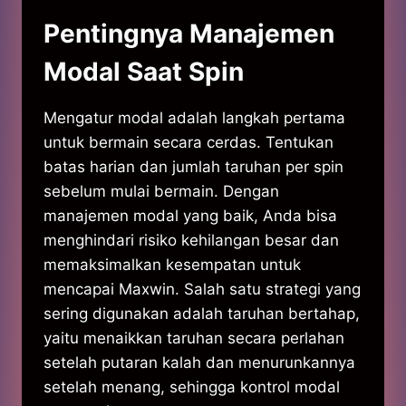
Pentingnya Manajemen
Modal Saat Spin
Mengatur modal adalah langkah pertama
untuk bermain secara cerdas. Tentukan
batas harian dan jumlah taruhan per spin
sebelum mulai bermain. Dengan
manajemen modal yang baik, Anda bisa
menghindari risiko kehilangan besar dan
memaksimalkan kesempatan untuk
mencapai Maxwin. Salah satu strategi yang
sering digunakan adalah taruhan bertahap,
yaitu menaikkan taruhan secara perlahan
setelah putaran kalah dan menurunkannya
setelah menang, sehingga kontrol modal