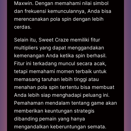
Maxwin. Dengan memahami nilai simbol
dan frekuensi kemunculannya, Anda bisa
merencanakan pola spin dengan lebih
cerdas.
Selain itu, Sweet Craze memiliki fitur
multipliers yang dapat menggandakan
kemenangan Anda ketika spin berhasil.
Fitur ini terkadang muncul secara acak,
tetapi memahami momen terbaik untuk
memasang taruhan lebih tinggi atau
menahan pola spin tertentu bisa membuat
Anda lebih siap menghadapi peluang ini.
Pemahaman mendalam tentang game akan
memberikan keuntungan strategis
dibanding pemain yang hanya
mengandalkan keberuntungan semata.