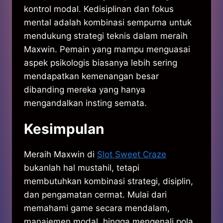
kontrol modal. Kedisiplinan dan fokus
mental adalah kombinasi sempurna untuk
mendukung strategi teknis dalam meraih
Maxwin. Pemain yang mampu menguasai
aspek psikologis biasanya lebih sering
mendapatkan kemenangan besar
dibanding mereka yang hanya
mengandalkan insting semata.
Kesimpulan
Meraih Maxwin di
Slot Sweet Craze
bukanlah hal mustahil, tetapi
membutuhkan kombinasi strategi, disiplin,
dan pengamatan cermat. Mulai dari
memahami game secara mendalam,
manajemen modal, hingga mengenali pola