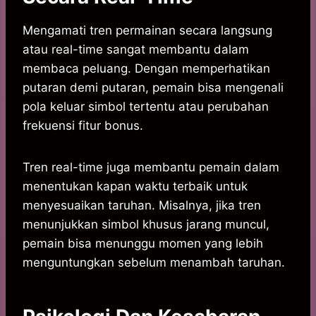
Mengamati tren permainan secara langsung
atau real-time sangat membantu dalam
membaca peluang. Dengan memperhatikan
putaran demi putaran, pemain bisa mengenali
pola keluar simbol tertentu atau perubahan
frekuensi fitur bonus.
Tren real-time juga membantu pemain dalam
menentukan kapan waktu terbaik untuk
menyesuaikan taruhan. Misalnya, jika tren
menunjukkan simbol khusus jarang muncul,
pemain bisa menunggu momen yang lebih
menguntungkan sebelum menambah taruhan.