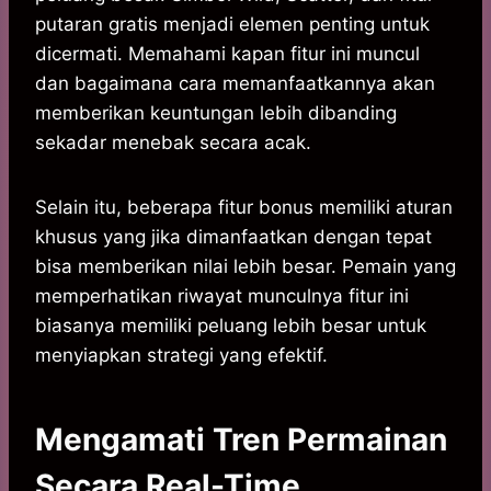
putaran gratis menjadi elemen penting untuk
dicermati. Memahami kapan fitur ini muncul
dan bagaimana cara memanfaatkannya akan
memberikan keuntungan lebih dibanding
sekadar menebak secara acak.
Selain itu, beberapa fitur bonus memiliki aturan
khusus yang jika dimanfaatkan dengan tepat
bisa memberikan nilai lebih besar. Pemain yang
memperhatikan riwayat munculnya fitur ini
biasanya memiliki peluang lebih besar untuk
menyiapkan strategi yang efektif.
Mengamati Tren Permainan
Secara Real-Time