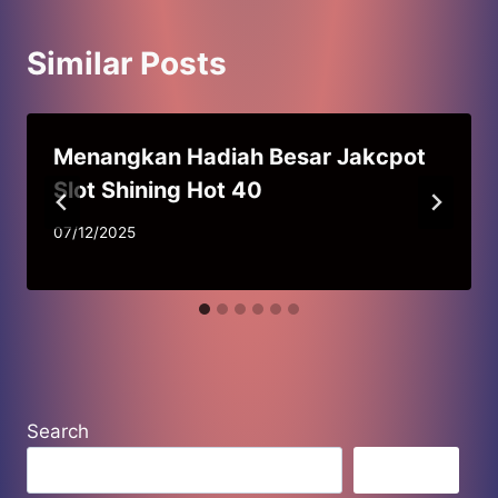
Similar Posts
Menangkan Hadiah Besar Jakcpot
Slot Shining Hot 40
07/12/2025
Search
Search