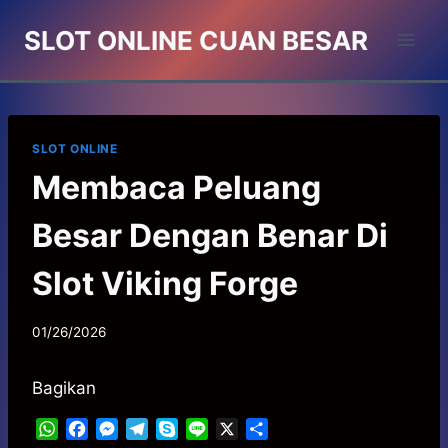
Skip
SLOT ONLINE CUAN BESAR
to
content
SLOT ONLINE
Membaca Peluang
Besar Dengan Benar Di
Slot Viking Forge
01/26/2026
Bagikan
W
F
M
T
S
L
X
S