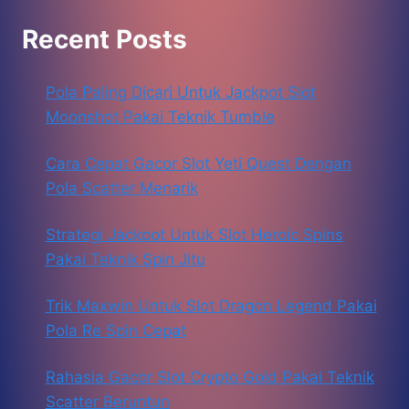
Recent Posts
Pola Paling Dicari Untuk Jackpot Slot
Moonshot Pakai Teknik Tumble
Cara Cepat Gacor Slot Yeti Quest Dengan
Pola Scatter Menarik
Strategi Jackpot Untuk Slot Heroic Spins
Pakai Teknik Spin Jitu
Trik Maxwin Untuk Slot Dragon Legend Pakai
Pola Re Spin Cepat
Rahasia Gacor Slot Crypto Gold Pakai Teknik
Scatter Beruntun