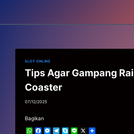
Skip
to
content
SLOT ONLINE
Tips Agar Gampang Raih
Coaster
07/12/2025
Bagikan
W
F
M
T
S
L
X
S