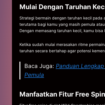
Mulai Dengan Taruhan Kec
Strategi bermain dengan taruhan kecil pada
terutama bagi kamu yang masih pemula atau 
Dengan memasang taruhan kecil, kamu bisa 
Ketika sudah mulai merasakan ritme permain
taruhan secara bertahap agar potensi kemen
Baca Juga:
Panduan Lengkap 
Pemula
Manfaatkan Fitur Free Spi