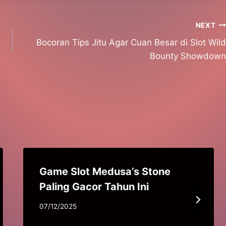
NEXT
s
Bocoran Tips Jitu Agar Cuan Besar di Slot Wild
Bounty Showdown
Game Slot Medusa’s Stone
Paling Gacor Tahun Ini
07/12/2025