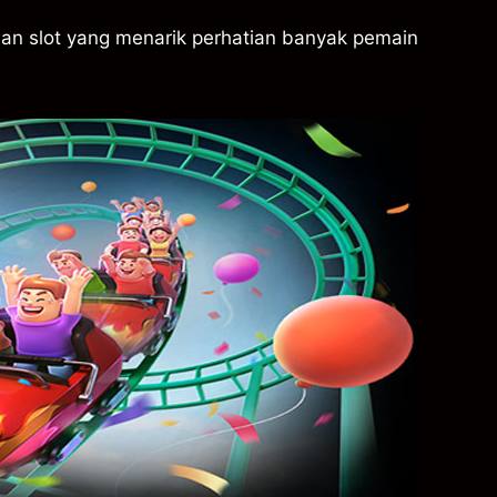
nan slot yang menarik perhatian banyak pemain