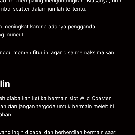
enjadi momen paling menguntungkan. Biasanya, fitur
imbol scatter dalam jumlah tertentu.
an meningkat karena adanya pengganda
ng muncul.
unggu momen fitur ini agar bisa memaksimalkan
lin
h diabaikan ketika bermain slot Wild Coaster.
an dan jangan tergoda untuk bermain melebihi
ahan.
yang ingin dicapai dan berhentilah bermain saat