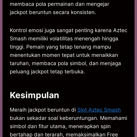
membaca pola permainan dan mengejar
jackpot beruntun secara konsisten.
Kontrol emosi juga sangat penting karena Aztec
Smash memiliki volatilitas menengah hingga
tinggi. Pemain yang tetap tenang mampu
menentukan momen tepat untuk menaikkan
taruhan, membaca pola simbol, dan menjaga
peluang jackpot tetap terbuka.
Kesimpulan
Meraih jackpot beruntun di
Slot Aztec Smash
bukan sekadar soal keberuntungan. Memahami
simbol dan fitur utama, menerapkan spin
bertahap dan terarah, memaksimalkan Free