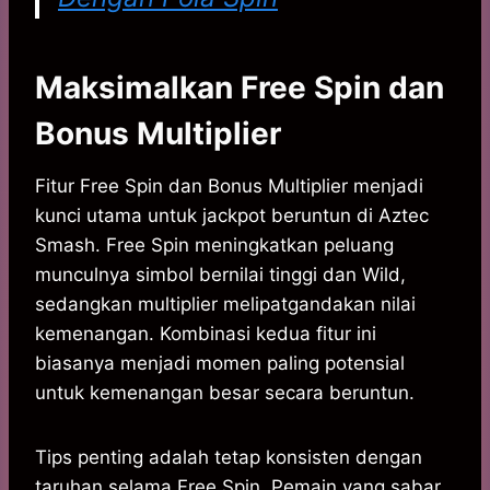
Maksimalkan Free Spin dan
Bonus Multiplier
Fitur Free Spin dan Bonus Multiplier menjadi
kunci utama untuk jackpot beruntun di Aztec
Smash. Free Spin meningkatkan peluang
munculnya simbol bernilai tinggi dan Wild,
sedangkan multiplier melipatgandakan nilai
kemenangan. Kombinasi kedua fitur ini
biasanya menjadi momen paling potensial
untuk kemenangan besar secara beruntun.
Tips penting adalah tetap konsisten dengan
taruhan selama Free Spin. Pemain yang sabar