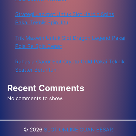
Strategi Jackpot Untuk Slot Heroic Spins
Pakai Teknik Spin Jitu
Trik Maxwin Untuk Slot Dragon Legend Pakai
Pola Re Spin Cepat
Rahasia Gacor Slot Crypto Gold Pakai Teknik
Scatter Beruntun
Recent Comments
No comments to show.
© 2026
SLOT ONLINE CUAN BESAR