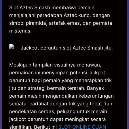
h
a
e
e
k
i
h
a
c
s
l
y
n
a
Slot Aztec Smash membawa pemain
t
e
s
e
p
e
r
menjelajahi peradaban Aztec kuno, dengan
s
b
e
g
e
e
simbol piramida, artefak emas, dan permata
A
o
n
r
misterius.
p
o
g
a
p
k
e
m
r
Meskipun tampilan visualnya menawan,
permainan ini menyimpan potensi jackpot
beruntun bagi pemain yang menerapkan trik
jitu dan strategi bermain terarah. Banyak
pemain masih mengandalkan keberuntungan
semata, padahal dengan trik yang tepat dan
pendekatan cerdas, peluang untuk meraih
jackpot beruntun dapat meningkat secara
signifikan. Berikut ini
SLOT ONLINE CUAN