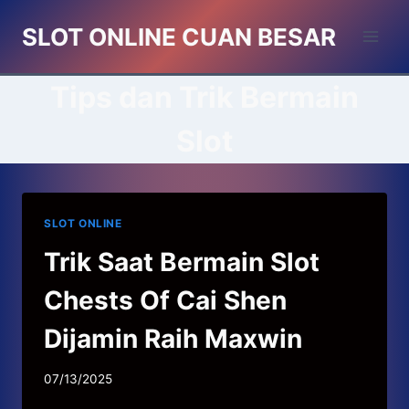
Skip
SLOT ONLINE CUAN BESAR
to
content
Tips dan Trik Bermain
Slot
SLOT ONLINE
Trik Saat Bermain Slot
Chests Of Cai Shen
Dijamin Raih Maxwin
07/13/2025