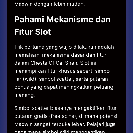
Maxwin dengan lebih mudah.
Pahami Mekanisme dan
Fitur Slot
Trik pertama yang wajib dilakukan adalah
memahami mekanisme dasar dan fitur
dalam Chests Of Cai Shen. Slot ini
menampilkan fitur khusus seperti simbol
liar (wild), simbol scatter, serta putaran
bonus yang dapat meningkatkan peluang
menang.
Simbol scatter biasanya mengaktifkan fitur
putaran gratis (free spins), di mana potensi
Maxwin sangat terbuka lebar. Pelajari juga
bagaimana simbol wild menggantikan