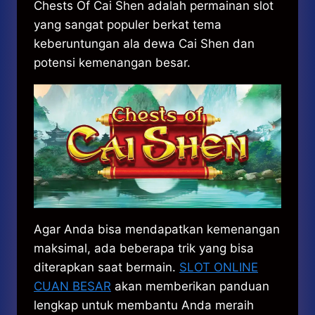
Chests Of Cai Shen adalah permainan slot
yang sangat populer berkat tema
keberuntungan ala dewa Cai Shen dan
potensi kemenangan besar.
Agar Anda bisa mendapatkan kemenangan
maksimal, ada beberapa trik yang bisa
diterapkan saat bermain.
SLOT ONLINE
CUAN BESAR
akan memberikan panduan
lengkap untuk membantu Anda meraih