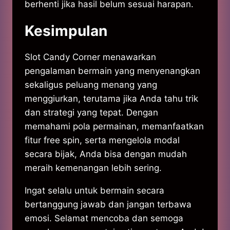
berhenti jika hasil belum sesuai harapan.
Kesimpulan
Slot Candy Corner menawarkan
pengalaman bermain yang menyenangkan
sekaligus peluang menang yang
menggiurkan, terutama jika Anda tahu trik
dan strategi yang tepat. Dengan
memahami pola permainan, memanfaatkan
fitur free spin, serta mengelola modal
secara bijak, Anda bisa dengan mudah
meraih kemenangan lebih sering.
Ingat selalu untuk bermain secara
bertanggung jawab dan jangan terbawa
emosi. Selamat mencoba dan semoga