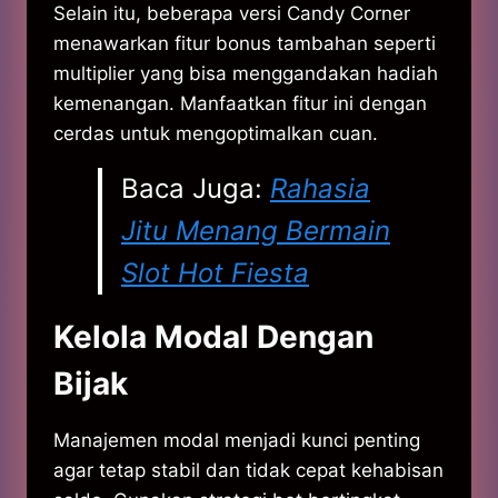
Selain itu, beberapa versi Candy Corner
menawarkan fitur bonus tambahan seperti
multiplier yang bisa menggandakan hadiah
kemenangan. Manfaatkan fitur ini dengan
cerdas untuk mengoptimalkan cuan.
Baca Juga:
Rahasia
Jitu Menang Bermain
Slot Hot Fiesta
Kelola Modal Dengan
Bijak
Manajemen modal menjadi kunci penting
agar tetap stabil dan tidak cepat kehabisan