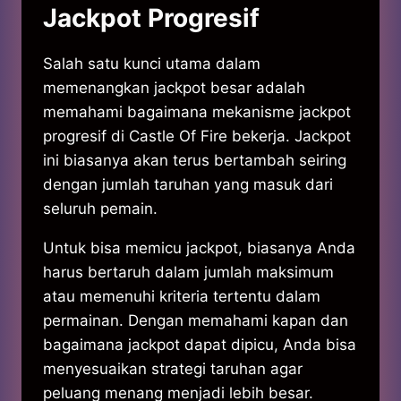
Jackpot Progresif
Salah satu kunci utama dalam
memenangkan jackpot besar adalah
memahami bagaimana mekanisme jackpot
progresif di Castle Of Fire bekerja. Jackpot
ini biasanya akan terus bertambah seiring
dengan jumlah taruhan yang masuk dari
seluruh pemain.
Untuk bisa memicu jackpot, biasanya Anda
harus bertaruh dalam jumlah maksimum
atau memenuhi kriteria tertentu dalam
permainan. Dengan memahami kapan dan
bagaimana jackpot dapat dipicu, Anda bisa
menyesuaikan strategi taruhan agar
peluang menang menjadi lebih besar.