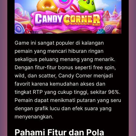
Game ini sangat populer di kalangan
pemain yang mencari hiburan ringan
sekaligus peluang menang yang menarik.
Dengan fitur-fitur bonus seperti free spin,
wild, dan scatter, Candy Corner menjadi
favorit karena kemudahan akses dan
tingkat RTP yang cukup tinggi, sekitar 96%.
Pemain dapat menikmati putaran yang seru
dengan grafik lucu dan efek suara yang
menyenangkan.
Pahami Fitur dan Pola